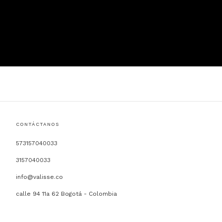
CONTÁCTANOS
573157040033
3157040033
info@valisse.co
calle 94 11a 62 Bogotá - Colombia